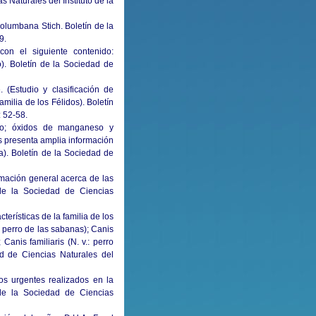
 Naturales del Instituto de la
olumbana Stich. Boletín de la
9.
on el siguiente contenido:
o). Boletín de la Sociedad de
 (Estudio y clasificación de
milia de los Félidos). Boletín
: 52-58.
so; óxidos de manganeso y
es presenta amplia información
). Boletín de la Sociedad de
rmación general acerca de las
de la Sociedad de Ciencias
terísticas de la familia de los
: perro de las sabanas); Canis
 Canis familiaris (N. v.: perro
ad de Ciencias Naturales del
tos urgentes realizados en la
 de la Sociedad de Ciencias