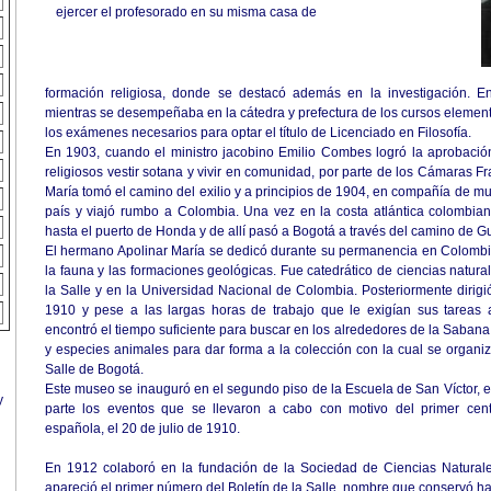
ejercer el profesorado en su misma casa de
formación religiosa, donde se destacó además en la investigación. E
mientras se desempeñaba en la cátedra y prefectura de los cursos elementa
los exámenes necesarios para optar el título de Licenciado en Filosofía.
En 1903, cuando el ministro jacobino Emilio Combes logró la aprobación
religiosos vestir sotana y vivir en comunidad, por parte de los Cámaras F
María tomó el camino del exilio y a principios de 1904, en compañía de m
país y viajó rumbo a Colombia. Una vez en la costa atlántica colombian
hasta el puerto de Honda y de allí pasó a Bogotá a través del camino de 
El hermano Apolinar María se dedicó durante su permanencia en Colombia
la fauna y las formaciones geológicas. Fue catedrático de ciencias naturale
la Salle y en la Universidad Nacional de Colombia. Posteriormente dirigió 
1910 y pese a las largas horas de trabajo que le exigían sus tareas ad
encontró el tiempo suficiente para buscar en los alrededores de la Sabana
y especies animales para dar forma a la colección con la cual se organizó
Salle de Bogotá.
Este museo se inauguró en el segundo piso de la Escuela de San Víctor, e
y
parte los eventos que se llevaron a cabo con motivo del primer cen
española, el 20 de julio de 1910.
En 1912 colaboró en la fundación de la Sociedad de Ciencias Naturale
apareció el primer número del Boletín de la Salle, nombre que conservó 