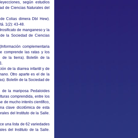
deyecciones, según estudios
dad de Ciencias Naturales del
 de Colias dimera Dbl Hew).
tá. 1(2): 43-48.
rosificato de manganeso y la
n de la Sociedad de Ciencias
 (Información complementaria
ue comprende las ratas y los
e la tierra). Boletín de la
1.
n de la diarrea infantil y de
ano. Otro aparte es el de la
s). Boletín de la Sociedad de
o de la mariposa Pedaloides
alturas comprendida, entre los
se de mucho interés científico,
 una clave dicotómica de esta
les del Instituto de la Salle.
e una lista de 62 variedades
es del Instituto de la Salle.