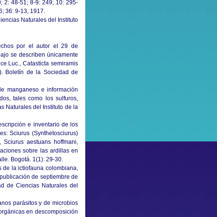
; 2: 48-51; 8-9: 249; 10: 295-
6; 36: 9-13, 1917.
encias Naturales del Instituto
echos por el autor el 29 de
bajo se describen únicamente
ce Luc., Catasticta semiramis
). Boletín de la Sociedad de
 de manganeso e información
dos, tales como los sulfuros,
 Naturales del Instituto de la
escripción e inventario de los
es: Sciurus (Synthetosciurus)
, Sciurus aestuans hoffmani,
vaciones sobre las ardillas en
lle. Bogotá. 1(1): 29-30.
de la ictiofauna colombiana,
 publicación de septiembre de
ad de Ciencias Naturales del
nos parásitos y de microbios
s orgánicas en descomposición