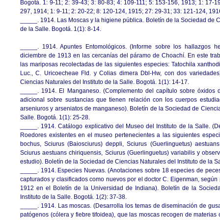
Bogotá. 1: 9-11; 2: 39-43; 3: 80-83; 4: 109-111; 5: 153-156, 1913; 1: 17-19
297, 1914; 1: 9-11; 2: 20-22; 8: 120-124, 1915; 27: 29-31; 33: 121-124, 191
_____. 1914. Las Moscas y la higiene pública. Boletín de la Sociedad de Ci
de la Salle. Bogotá. 1(1): 8-14.
_____. 1914. Apuntes Entomológicos. (Informe sobre los hallazgos h
diciembre de 1913 en las cercanías del páramo de Choachí. En este tra
las mariposas recolectadas de las siguientes especies: Tatochila xanthodi
Luc., C. Uricoecheae Fld. y Colias dimera Dbl-Hw, con dos variedades
Ciencias Naturales del Instituto de la Salle. Bogotá. 1(1): 14-17.
_____. 1914. El Manganeso. (Complemento del capítulo sobre óxidos
adicional sobre sustancias que tienen relación con los cuerpos estudia
arseniuros y arseniatos de manganeso). Boletín de la Sociedad de Ciencias
Salle. Bogotá. 1(1): 25-28.
_____. 1914. Catálogo explicativo del Museo del Instituto de la Salle. (D
Roedores existentes en el museo pertenecientes a las siguientes especi
bochus, Sciurus (Baiosciurus) deppli, Sciurus (Guerlinguetus) aestuans
Sciurus aestuans chiriquensis, Sciurus (Guerlinguetus) variabilis y obser
estudio). Boletín de la Sociedad de Ciencias Naturales del Instituto de la Sa
_____. 1914. Especies Nuevas. (Anotaciones sobre 18 especies de peces 
capturados y clasificados como nuevos por el doctor C. Eigenman, según
1912 en el Boletín de la Universidad de Indiana). Boletín de la Socied
Instituto de la Salle. Bogotá. 1(2): 37-38.
_____. 1914. Las moscas. (Desarrolla los temas de diseminación de gusa
patógenos (cólera y fiebre tifoidea), que las moscas recogen de materia