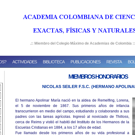
.::
Miembro del Colegio Máximo de Academias de Colombia
::
OS?
ACTIVIDADES
BIBLIOTECA
PUBLICACIONES
REVISTA
BOL
MIEMBROS HONORARIOS
NICOLAS SEILER F.S.C. (HERMANO APOLINA
El hermano Apolinar María nació en la aldea de Remelfing, Lorena,
el 5 de noviembre de 1867. Sus primeros años de infancia
transcurrieron en medio del campo, estudiando y colaborando a sus
padres con las tareas agrícolas. Ingresó al noviciado de Thilloss,
cerca de Reims y vistió el habitó del Instituto de los Hermanos de la
Escuelas Cristianas en 1884, a los 17 años de edad.
Fue llamado desde los primeros años de su vida profesional a