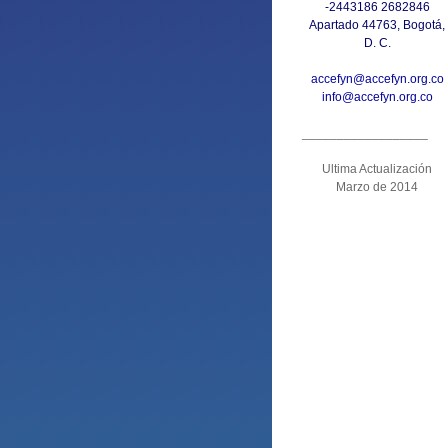
-2443186 2682846
Apartado 44763, Bogotá,
D. C.
accefyn@accefyn.org.co
info@accefyn.org.co
__________________
Ultima Actualización
Marzo de 2014