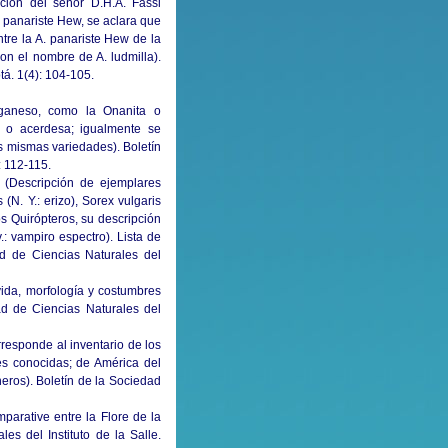
ión del señor D.H.A. Fassl
 panariste Hew, se aclara que
tre la A. panariste Hew de la
on el nombre de A. ludmilla).
tá. 1(4): 104-105.
ganeso, como la Onanita o
ta o acerdesa; igualmente se
s mismas variedades). Boletín
: 112-115.
. (Descripción de ejemplares
(N. Y.: erizo), Sorex vulgaris
los Quirópteros, su descripción
: vampiro espectro). Lista de
d de Ciencias Naturales del
vida, morfología y costumbres
dad de Ciencias Naturales del
rresponde al inventario de los
es conocidas; de América del
eros). Boletín de la Sociedad
parative entre la Flore de la
es del Instituto de la Salle.