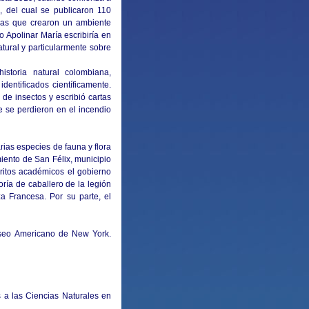
, del cual se publicaron 110
icas que crearon un ambiente
o Apolinar María escribiría en
tural y particularmente sobre
istoria natural colombiana,
entificados científicamente.
de insectos y escribió cartas
ue se perdieron en el incendio
arias especies de fauna y flora
iento de San Félix, municipio
ritos académicos el gobierno
ría de caballero de la legión
a Francesa. Por su parte, el
seo Americano de New York.
as a las Ciencias Naturales en