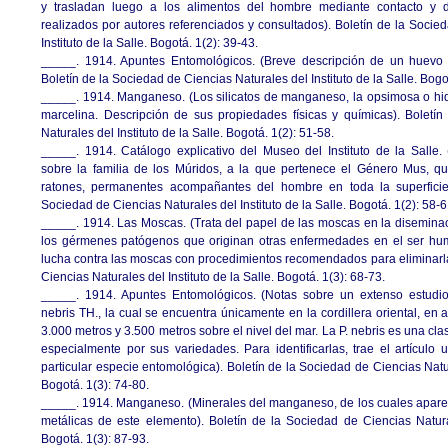
y trasladan luego a los alimentos del hombre mediante contacto y 
realizados por autores referenciados y consultados). Boletín de la Socie
Instituto de la Salle. Bogotá. 1(2): 39-43.
_____. 1914. Apuntes Entomológicos. (Breve descripción de un huevo
Boletín de la Sociedad de Ciencias Naturales del Instituto de la Salle. Bogo
_____. 1914. Manganeso. (Los silicatos de manganeso, la opsimosa o hid
marcelina. Descripción de sus propiedades físicas y químicas). Boletí
Naturales del Instituto de la Salle. Bogotá. 1(2): 51-58.
_____. 1914. Catálogo explicativo del Museo del Instituto de la Salle.
sobre la familia de los Múridos, a la que pertenece el Género Mus, q
ratones, permanentes acompañantes del hombre en toda la superficie d
Sociedad de Ciencias Naturales del Instituto de la Salle. Bogotá. 1(2): 58-6
_____. 1914. Las Moscas. (Trata del papel de las moscas en la diseminació
los gérmenes patógenos que originan otras enfermedades en el ser hum
lucha contra las moscas con procedimientos recomendados para eliminarla
Ciencias Naturales del Instituto de la Salle. Bogotá. 1(3): 68-73.
_____. 1914. Apuntes Entomológicos. (Notas sobre un extenso estudi
nebris TH., la cual se encuentra únicamente en la cordillera oriental, en 
3.000 metros y 3.500 metros sobre el nivel del mar. La P. nebris es una cla
especialmente por sus variedades. Para identificarlas, trae el artículo
particular especie entomológica). Boletín de la Sociedad de Ciencias Natura
Bogotá. 1(3): 74-80.
_____. 1914. Manganeso. (Minerales del manganeso, de los cuales aparec
metálicas de este elemento). Boletín de la Sociedad de Ciencias Natural
Bogotá. 1(3): 87-93.