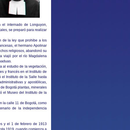
n el internado de Longuyon,
les, se preparó para realizar
 de la ley que prohibe a los
rancesas, el hermano Apolinar
uchos religiosos, abandonó su
a viajó por el río Magdalena
Guaduas.
 al estudio de la vegetación,
s y francés en el Instituto de
el Instituto de la Salle hasta
ministrativas y apostólicas,
 de Bogotá plantas, minerales
 el Museo del Instituto de la
n la calle 11 de Bogotá, como
tenario de la independencia
s y el 1 de febrero de 1913
hasta 1919, cuando comienza a