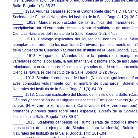
misma denominación de carpintero real). Boletín de la Sociedad de Ciencias
Salle. Bogotá. 1(2): 35-37.
_____. 1913. Algunas palabras sobre el Catonephele chromis D. H. Var. C
Sociedad de Ciencias Naturales del Instituto de la Salle. Bogotá. 1(2): 38-3
_____. 1913. Manganeso. (Estudio de la química del manganeso, c
precipitación por el carbonato de sodio y por el sulfhidrato de amoníac
Ciencias Naturales del Instituto de la Salle. Bogotá. 1(2): 47-52.
_____. 1913. Catálogo explicativo del Museo del Instituto De la Salle.
ejemplares del orden de los mamíferos Carnívoros, particularmente de la fa
de la Sociedad de Ciencias Naturales del Instituto de la Salle. Bogotá. 1(2)
_____. 1913. Manganeso. (Apuntes sobre la química del mangane
variedades como la polianita, la hausmanita y el psilomelano, de las cual
relacionada con su composición química y suelos donde se les encuentra
Ciencias Naturales del Instituto de la Salle. Bogotá. 1(2): 76-80.
_____. 1913. Steatornis caripensis de Humb. (Notas bibliográficas e info
aves conocidas vulgarmente con el nombre de guácharos). Boletín 
Naturales del Instituto de la Salle. Bogotá. 1(3): 84-89.
_____. 1913. Catálogo explicativo del Museo del Instituto de la Salle. (Carac
Cánidos y descripción de las siguientes especies: Canis cancrivorus (N. v.
azarae (N. v.: zorro o zorro perruno); Canis vulpes (N. v.: zorro europeo);
ordinario) y breves datos sobre otras especies). Boletín de la Socied
Instituto de la Salle. Bogotá. 1(3): 89-94.
_____. 1913. Steatortiis caripensis de Humb. (Trata de todos los inten
consecución de un ejemplar de Steatornis para la ciencia). Boletín
Naturales del Instituto de la Salle. Bogotá. 1(4): 101-104.