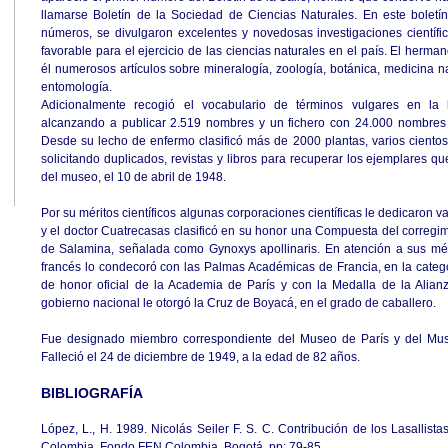
llamarse Boletín de la Sociedad de Ciencias Naturales. En este boletín
números, se divulgaron excelentes y novedosas investigaciones científ
favorable para el ejercicio de las ciencias naturales en el país. El herman
él numerosos artículos sobre mineralogía, zoología, botánica, medicina na
entomología.
Adicionalmente recogió el vocabulario de términos vulgares en la h
alcanzando a publicar 2.519 nombres y un fichero con 24.000 nombres id
Desde su lecho de enfermo clasificó más de 2000 plantas, varios cientos 
solicitando duplicados, revistas y libros para recuperar los ejemplares q
del museo, el 10 de abril de 1948.
Por su méritos científicos algunas corporaciones científicas le dedicaron v
y el doctor Cuatrecasas clasificó en su honor una Compuesta del corregim
de Salamina, señalada como Gynoxys apollinaris. En atención a sus mé
francés lo condecoró con las Palmas Académicas de Francia, en la catego
de honor oficial de la Academia de París y con la Medalla de la Alianz
gobierno nacional le otorgó la Cruz de Boyacá, en el grado de caballero.
Fue designado miembro correspondiente del Museo de París y del Mu
Falleció el 24 de diciembre de 1949, a la edad de 82 años.
BIBLIOGRAFÍA
López, L., H. 1989. Nicolás Seiler F. S. C. Contribución de los Lasallist
Colombia. Fondo FEN Colombia. Bogotá. pp: 79-85.