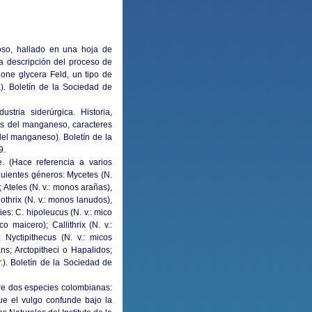
oso, hallado en una hoja de
una descripción del proceso de
one glycera Feld, un tipo de
). Boletín de la Sociedad de
tria siderúrgica. Historia,
es del manganeso, caracteres
el manganeso). Boletín de la
9.
e. (Hace referencia a varios
guientes géneros: Mycetes (N.
; Ateles (N. v.: monos arañas),
othrix (N. v.: monos lanudos),
ies: C. hipoleucus (N. v.: mico
o maicero); Callithrix (N. v.:
; Nyctipithecus (N. v.: micos
ans; Arctopitheci o Hapalidos;
ar.). Boletín de la Sociedad de
tre dos especies colombianas:
ue el vulgo confunde bajo la