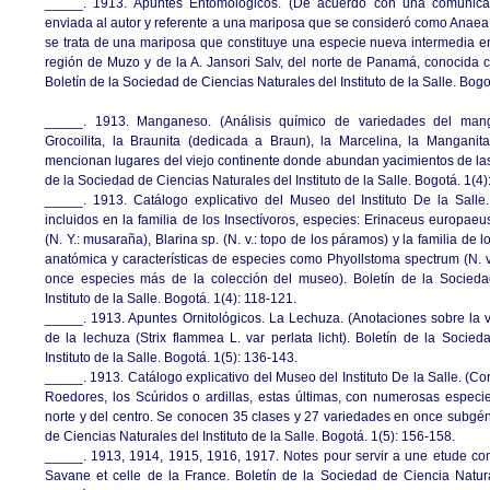
_____. 1913. Apuntes Entomológicos. (De acuerdo con una comunicac
enviada al autor y referente a una mariposa que se consideró como Anaea
se trata de una mariposa que constituye una especie nueva intermedia en
región de Muzo y de la A. Jansori Salv, del norte de Panamá, conocida c
Boletín de la Sociedad de Ciencias Naturales del Instituto de la Salle. Bogo
_____. 1913. Manganeso. (Análisis químico de variedades del man
Grocoilita, la Braunita (dedicada a Braun), la Marcelina, la Mangani
mencionan lugares del viejo continente donde abundan yacimientos de la
de la Sociedad de Ciencias Naturales del Instituto de la Salle. Bogotá. 1(4)
_____. 1913. Catálogo explicativo del Museo del Instituto De la Salle
incluidos en la familia de los Insectívoros, especies: Erinaceus europaeus 
(N. Y.: musaraña), Blarina sp. (N. v.: topo de los páramos) y la familia de 
anatómica y características de especies como Phyollstoma spectrum (N. v.
once especies más de la colección del museo). Boletín de la Socieda
Instituto de la Salle. Bogotá. 1(4): 118-121.
_____. 1913. Apuntes Ornitológicos. La Lechuza. (Anotaciones sobre la 
de la lechuza (Strix flammea L. var perlata licht). Boletín de la Socie
Instituto de la Salle. Bogotá. 1(5): 136-143.
_____. 1913. Catálogo explicativo del Museo del Instituto De la Salle. (Co
Roedores, los Scúridos o ardillas, estas últimas, con numerosas especi
norte y del centro. Se conocen 35 clases y 27 variedades en once subgén
de Ciencias Naturales del Instituto de la Salle. Bogotá. 1(5): 156-158.
_____. 1913, 1914, 1915, 1916, 1917. Notes pour servir a une etude com
Savane et celle de la France. Boletín de la Sociedad de Ciencia Natural