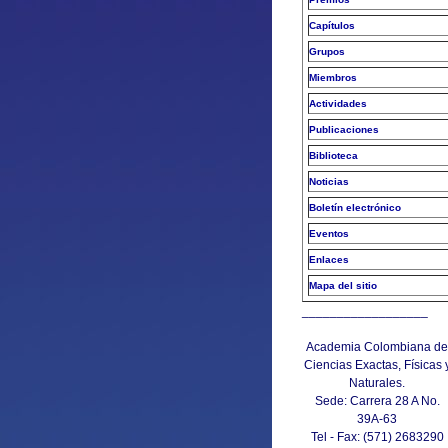
Capítulos
Grupos
Miembros
Actividades
Publicaciones
Biblioteca
Noticias
Boletín electrónico
Eventos
Enlaces
Mapa del sitio
__________________
Academia Colombiana de
Ciencias Exactas, Físicas 
Naturales.
Sede: Carrera 28 A No.
39A-63
Tel - Fax: (571) 2683290