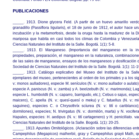
PUBLICACIONES
_____. 1913. Dione glycera Feld. (A partir de un huevo amarillo verd
granadillo (Passiflora ligularis), el 18 de junio de 1912, el autor hace 
incubación y la metamorfosis, desde la oruga hasta la madurez de la Di
mariposa que habita en casi todos los climas de Colombia y Venezuela
Ciencias Naturales del Instituto de la Salle. Bogotá. 1(1): 5-8.
_____. 1913. El Manganeso. (Importancia del manganeso en la indus
propiedades, preparación, el manganeso en la naturaleza, combinacion
de las sales de manganeso, ensayos de los manganesos y dosificación d
Sociedad de Ciencias Naturales del Instituto de la Salle. Bogotá. 1(1): 11-1
_____. 1913. Catálogo explicativo del Museo del Instituto de la Sall
ejemplares del museo, pertenecientes al orden de los primates y a los si
v.: monos aulladores), especie M. senículos (N. v.: mono aullador o aulato)
especie A. paniscus (N. v.: zamba) y A. beelzebuth (N. v.: marimonda); Lag
especie L. humboldti (N. v.: caparro, barrigudo, etc.); Cebus o sajus, espec
maicero), C. apella (N. v.: quesí-quesí o meku) y C. fatuellus (N. v.: mic
saguines), especies C. o Chrysothríx scíurea (N. v.: tití o cariblanco)
dormilones), especies; N. trivirgatus (N. v.: dormilón, marta) y N. vocifer
Hapales, especies: H. aedipus (N. v.: tití cartagenero) y H. penicillato. v
Ciencias Naturales del Instituto de la Salle. Bogotá. 1(1): 20-25.
_____. 1913. Apuntes Ornitológicos. (Aclaración sobre las diferencias en
Campephilus (Megapicos) malherbii, gray y Campephilus grayii Malh, q